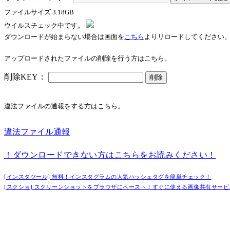
ファイルサイズ
3.18GB
ウイルスチェック中です。
ダウンロードが始まらない場合は画面を
こちら
よりリロードしてください
アップロードされたファイルの削除を行う方はこちら。
削除KEY：
削除
違法ファイルの通報をする方はこちら。
※通報するとファイルのダウンロードを行うことができなくなります。
違法ファイル通報
！ダウンロードできない方はこちらをお読みください！
[インスタツール] 無料！インスタグラムの人気ハッシュタグを簡単チェック！
[スクショ] スクリーンショットをブラウザにペースト！すぐに使える画像共有サービ